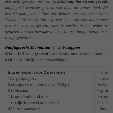
Een licht gerecht met een
cocktail-aan-het-strand-gevoel,
altijd goed wanneer je heimwee naar de zomer hebt. Dit
verrukkelijke gerecht doet mij denken aan
mijn vakantie in
Thailand
. Want zeg nou zelf, wat is er lekkerder dan samen
met een hemels gerecht, met je voetjes in het water te
genieten van het heerlijke uitzicht na een lange tuktuk-tocht
met je geliefde?
Hoofdgerecht 30 minuten | in 9 stappen
Ik heb dit Thaise gerecht bereid voor ons tweeën, maar je
kunt het makkelijk vermenigvuldigen.
Ingrediënten voor 2 personen
1 ½ cm 
150 gr kipdijfilet
1 rode p
2 nestjes (eier) noedels (ca. 125gr)
¼ witte k
2 el vissaus
½ prei
1 kippenbouillontablet*
½ rode p
1 el olijfolie (om in de bakken)
Kleine ro
425 ml kraanwater
1 limoen