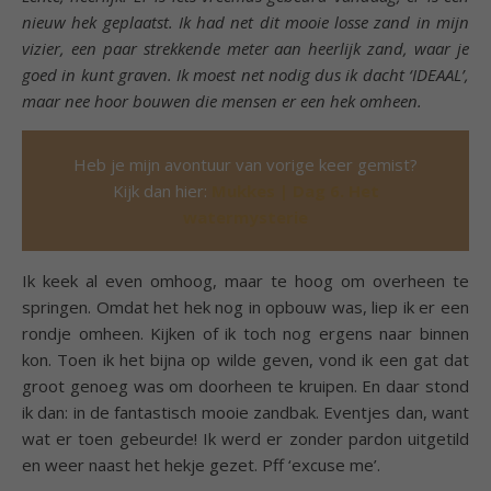
nieuw hek geplaatst. Ik had net dit mooie losse zand in mijn
vizier, een paar strekkende meter aan heerlijk zand, waar je
goed in kunt graven. Ik moest net nodig dus ik dacht ‘IDEAAL’,
maar nee hoor bouwen die mensen er een hek omheen.
Heb je mijn avontuur van vorige keer gemist?
Kijk dan hier:
Mukkes | Dag 6. Het
watermysterie
Ik keek al even omhoog, maar te hoog om overheen te
springen. Omdat het hek nog in opbouw was, liep ik er een
rondje omheen. Kijken of ik toch nog ergens naar binnen
kon. Toen ik het bijna op wilde geven, vond ik een gat dat
groot genoeg was om doorheen te kruipen. En daar stond
ik dan: in de fantastisch mooie zandbak. Eventjes dan, want
wat er toen gebeurde! Ik werd er zonder pardon uitgetild
en weer naast het hekje gezet. Pff ‘excuse me’.