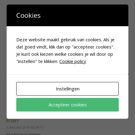
Cookies
SABINE
3 JANUARI 2018 BIJ 07:46
Deze website maakt gebruik van cookies. Als je
BEANTWOORDEN
dat goed vindt, klik dan op "accepteer cookies".
Wat leuk dat je op mijn blog terecht gekomen bent,
Je kunt ook kiezen welke cookies je wil door op
welkom!
Bedankt voor je mooie woorden, daar
"instellen" te klikken.
Cookie policy
word ik heel blij van. Jij ook een heel goed 2018
gewenst! (In Spanje zag ik, wauw! Ik ga je avonturen
meelezen).
Instellingen
Accepteer cookies
ROMY
3 JANUARI 2018 BIJ 08:17
BEANTWOORDEN