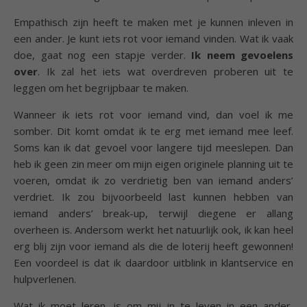
Empathisch zijn heeft te maken met je kunnen inleven in
een ander. Je kunt iets rot voor iemand vinden. Wat ik vaak
doe, gaat nog een stapje verder.
Ik neem gevoelens
over
. Ik zal het iets wat overdreven proberen uit te
leggen om het begrijpbaar te maken.
Wanneer ik iets rot voor iemand vind, dan voel ik me
somber. Dit komt omdat ik te erg met iemand mee leef.
Soms kan ik dat gevoel voor langere tijd meeslepen. Dan
heb ik geen zin meer om mijn eigen originele planning uit te
voeren, omdat ik zo verdrietig ben van iemand anders’
verdriet. Ik zou bijvoorbeeld last kunnen hebben van
iemand anders’ break-up, terwijl diegene er allang
overheen is. Andersom werkt het natuurlijk ook, ik kan heel
erg blij zijn voor iemand als die de loterij heeft gewonnen!
Een voordeel is dat ik daardoor uitblink in klantservice en
hulpverlenen.
Wat ik moet leren, is om mij in te leven in een ander,