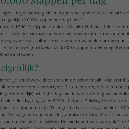
s lopen, tegenwoordig zit er op je smartphone al standaard e
 eigenlijk 10.000 stappen per dag halen?
n rond 1960. De Japanse dokter Yoshiro Hatano stelde toen 
rm is voor de minimale hoeveelheid beweging die mensen nod
dag ongeveer een half uur extra moeten wandelen om gezond 
 of tv zetten we gemiddeld zo’n 6.000 stappen op een dag. Per d
000 extra stappen.
 eigenlijk?
anneer je actief werk doet zoals in de schoonmaak”, dat stond 
g. Ik ben meer een ‘kantoortype’. Zitten en eten, dat is een beet
 de (vermoedelijk) actiefste dag van de week, de dag wanneer ik 
ik haalde die dag nog geen 6.500 stappen. Gelukkig bleek later d
j niet alle stappen telde. Toch gok ik dat het nog lang niet 10.0
g. De volgende dag was de gebruikelijke ‘zitdag’ en ik beslo
ts van om de fiets te pakken. De eindstand was dan ook 15.7
eel veel verschil, toch kwam mijn teller vaak niet verder dan 8.5