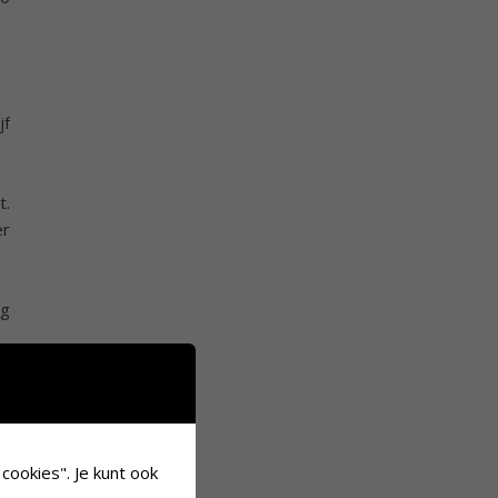
jf
t.
er
jg
rs
cookies". Je kunt ook