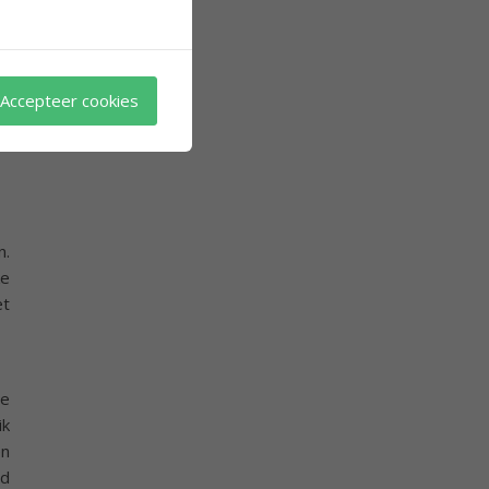
je
kt
en
Accepteer cookies
n.
ke
et
je
ik
en
nd