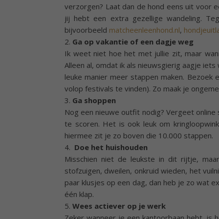
verzorgen? Laat dan de hond eens uit voor ee
jij hebt een extra gezellige wandeling. Te
bijvoorbeeld
matcheenleenhond.nl
,
hondjeuitl
2.
Ga op vakantie of een dagje weg
Ik weet niet hoe het met jullie zit, maar wan
Alleen al, omdat ik als nieuwsgierig aagje iets 
leuke manier meer stappen maken. Bezoek ee
volop festivals te vinden). Zo maak je ongemer
3.
Ga shoppen
Nog een nieuwe outfit nodig? Vergeet online 
te scoren. Het is ook leuk om kringloopwin
hiermee zit je zo boven die 10.000 stappen.
4.
Doe het huishouden
Misschien niet de leukste in dit rijtje, maa
stofzuigen, dweilen, onkruid wieden, het vuil
paar klusjes op een dag, dan heb je zo wat e
één klap.
5.
Wees actiever op je werk
Zeker wanneer je een kantoorbaan hebt, is he