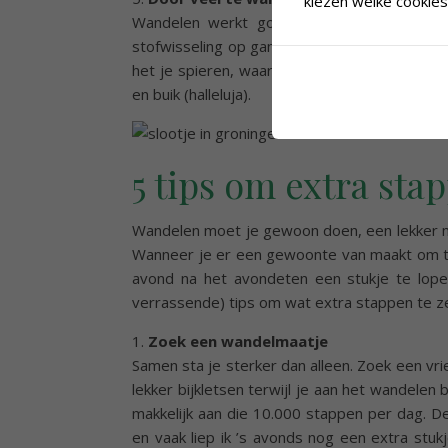
kiezen welke cookies 
Wandelen werkt goed om op gewicht te bl
stofwisseling op gang, versmalt je tailleomv
het je spieren, waardoor je meer vet verbrandt
en buik (halleluja).
5 tips om extra st
Wandelen moet je gewoon doen, een lekker mu
Wanneer je er een gewoonte van maakt om te 
avond na het avondeten een stukje te lopen
verrassende) tips om wat extra stappen te z
1.
Zoek een wandelmaatje
Samen sta je sterker dan alleen. Zoek een vrie
lekker bijkletsen terwijl je aan het wandele
makkelijk aan die 10.000 stappen per dag. D
en vaak liep ik ’s avonds nog een extra stuk