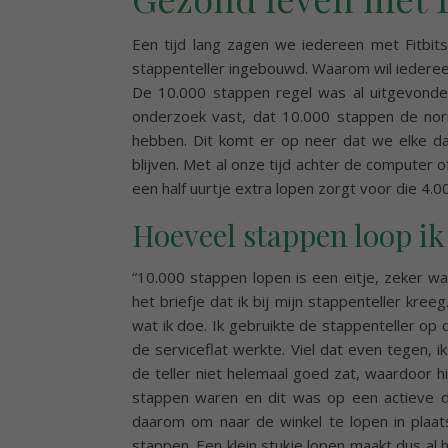
Een tijd lang zagen we iedereen met Fitbit
stappenteller ingebouwd. Waarom wil iedereen
De 10.000 stappen regel was al uitgevonde
onderzoek vast, dat 10.000 stappen de no
hebben. Dit komt er op neer dat we elke 
blijven. Met al onze tijd achter de computer
een half uurtje extra lopen zorgt voor die 4.
Hoeveel stappen loop ik
“10.000 stappen lopen is een eitje, zeker w
het briefje dat ik bij mijn stappenteller kree
wat ik doe. Ik gebruikte de stappenteller op
de serviceflat werkte. Viel dat even tegen, 
de teller niet helemaal goed zat, waardoor hi
stappen waren en dit was op een actieve da
daarom om naar de winkel te lopen in plaa
stappen. Een klein stukje lopen maakt dus al h