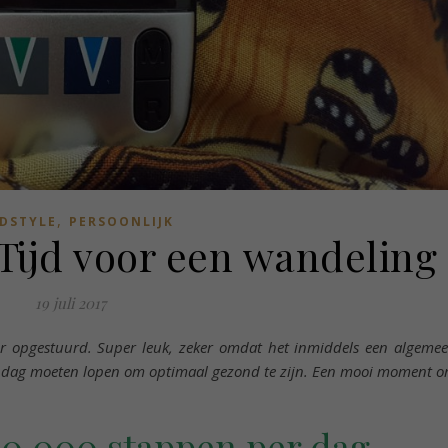
,
DSTYLE
PERSOONLIJK
 Tijd voor een wandeling
19 juli 2017
ler opgestuurd. Super leuk, zeker omdat het inmiddels een algeme
r dag moeten lopen om optimaal gezond te zijn. Een mooi moment 
10.000 stappen per dag