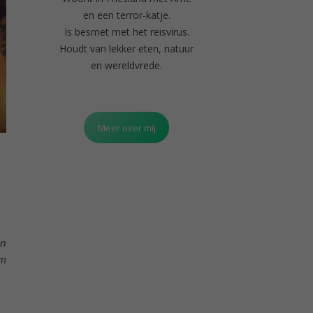
en een terror-katje.
Is besmet met het reisvirus.
Houdt van lekker eten, natuur
en wereldvrede.
Meer over mij
en
om