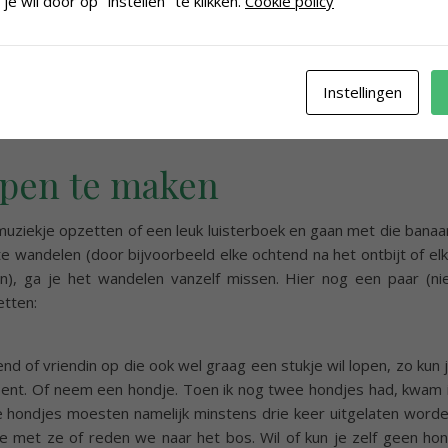
je wil door op "instellen" te klikken.
Cookie policy
ijven en zelfs om gewicht te verliezen (wandelen brengt 
ang en je verbrandt er calorieën mee). Ook verstevigt en verster
 en er strakker uitziet. Dit zie je voornamelijk terug in de bill
Instellingen
appen te maken
ziekje opzetten of een leuk luisterboek en gaan met die banaa
wandelen (door bijvoorbeeld elke ochtend na het ontbijt of el
), ga je het wandelen vanzelf missen. Hier nog een paar (ni
etten:
nd of vriendin op die ook wel graag een stukje wil lopen, zo kun 
n bent. Of neem een hondje. Toen ik nog twee hondjes had, kwam 
e hondjes moesten namelijk minstens drie keer uitgelaten word
je met ze of reden we naar het bos. Wil of kun je zelf geen ho