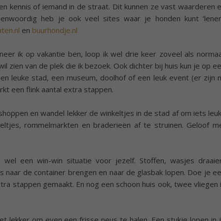
n kennis of iemand in de straat. Dit kunnen ze vast waarderen 
genwoordig heb je ook veel sites waar je honden kunt ‘lenen
aten.nl
en
buurhondje.nl
neer ik op vakantie ben, loop ik wel drie keer zoveel als normaa
wil zien van de plek die ik bezoek. Ook dichter bij huis kun je op e
n leuke stad, een museum, doolhof of een leuk event (er zijn 
kt een flink aantal extra stappen.
shoppen en wandel lekker de winkeltjes in de stad af om iets leu
keltjes, rommelmarkten en braderieën af te struinen. Geloof m
r wel een win-win situatie voor jezelf. Stoffen, wasjes draaie
nis naar de container brengen en naar de glasbak lopen. Doe je e
xtra stappen gemaakt. En nog een schoon huis ook, twee vliegen 
t lekker om even een frisse neus te halen. Een stukje lopen in 