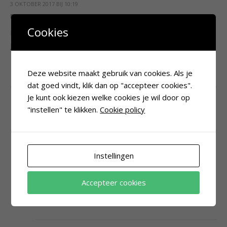
3 OKTOBER 2017 BIJ 10:19
BEANTWOORDEN
Cookies
Heel hartelijk dank voor dit artikel. Ik weet nu wat ik vorig
jaar fout deed toen ik ook een poging deed.
Deze website maakt gebruik van cookies. Als je
dat goed vindt, klik dan op "accepteer cookies".
Je kunt ook kiezen welke cookies je wil door op
"instellen" te klikken.
Cookie policy
SABINE
3 OKTOBER 2017 BIJ 10:23
BEANTWOORDEN
Graag gedaan. Wat ging er verkeerd? Ben
Instellingen
benieuwd of het dit jaar wel lukt, laat het me weten
in het voorjaar
Accepteer cookies