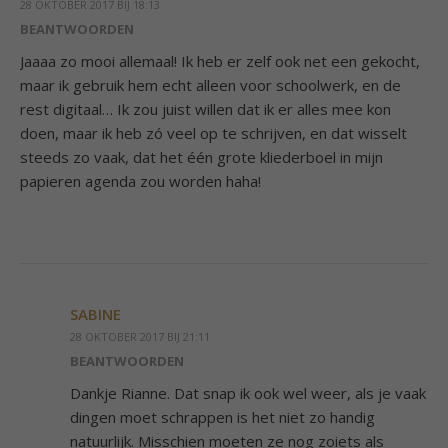
28 OKTOBER 2017 BIJ 18:13
BEANTWOORDEN
Jaaaa zo mooi allemaal! Ik heb er zelf ook net een gekocht,
maar ik gebruik hem echt alleen voor schoolwerk, en de
rest digitaal… Ik zou juist willen dat ik er alles mee kon
doen, maar ik heb zó veel op te schrijven, en dat wisselt
steeds zo vaak, dat het één grote kliederboel in mijn
papieren agenda zou worden haha!
SABINE
28 OKTOBER 2017 BIJ 21:11
BEANTWOORDEN
Dankje Rianne. Dat snap ik ook wel weer, als je vaak
dingen moet schrappen is het niet zo handig
natuurlijk. Misschien moeten ze nog zoiets als