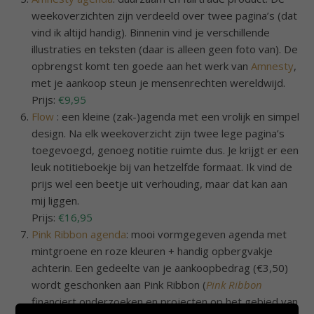
weekoverzichten zijn verdeeld over twee pagina’s (dat
vind ik altijd handig). Binnenin vind je verschillende
illustraties en teksten (daar is alleen geen foto van). De
opbrengst komt ten goede aan het werk van
Amnesty
,
met je aankoop steun je mensenrechten wereldwijd.
Prijs:
€9,95
Flow
: een kleine (zak-)agenda met een vrolijk en simpel
design. Na elk weekoverzicht zijn twee lege pagina’s
toegevoegd, genoeg notitie ruimte dus. Je krijgt er een
leuk notitieboekje bij van hetzelfde formaat. Ik vind de
prijs wel een beetje uit verhouding, maar dat kan aan
mij liggen.
Prijs:
€16,95
Pink Ribbon agenda
: mooi vormgegeven agenda met
mintgroene en roze kleuren + handig opbergvakje
achterin. Een gedeelte van je aankoopbedrag (€3,50)
wordt geschonken aan Pink Ribbon (
Pink Ribbon
financiert onderzoeken en projecten op het gebied van