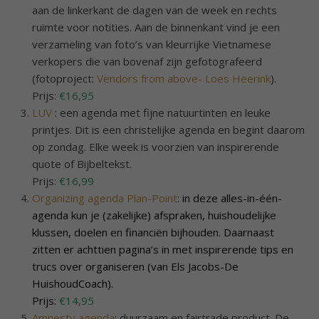
aan de linkerkant de dagen van de week en rechts
ruimte voor notities. Aan de binnenkant vind je een
verzameling van foto’s van kleurrijke Vietnamese
verkopers die van bovenaf zijn gefotografeerd
(fotoproject:
Vendors from above- Loes Heerink
).
Prijs:
€16,95
LUV
: een agenda met fijne natuurtinten en leuke
printjes. Dit is een christelijke agenda en begint daarom
op zondag. Elke week is voorzien van inspirerende
quote of Bijbeltekst.
Prijs:
€16,99
Organizing agenda Plan-Point
: in deze alles-in-één-
agenda kun je (zakelijke) afspraken, huishoudelijke
klussen, doelen en financiën bijhouden. Daarnaast
zitten er achttien pagina’s in met inspirerende tips en
trucs over organiseren (van Els Jacobs-De
HuishoudCoach).
Prijs:
€14,95
Amnesty agenda
: duurzaam en fairtrade product. De