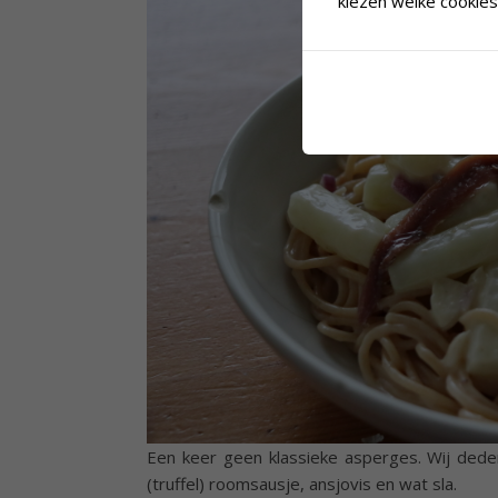
kiezen welke cookies 
Een keer geen klassieke asperges. Wij dede
(truffel) roomsausje, ansjovis en wat sla.