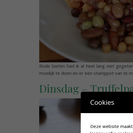
Rode bieten had ik al heel lang niet gegete
moeilijk te doen en er een stamppot van te 
Dinsdag – Truffelp
Cookies
Deze website maakt g