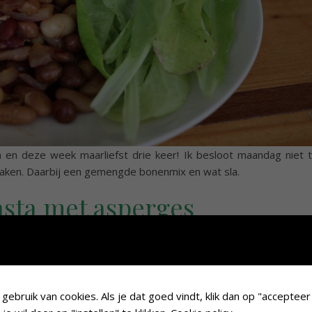
n en deze week maarliefst drie keer! Ik besloot maandag niet 
maken. Daarbij een gemengde bonenmix en wat sla.
asta met asperges
ebruik van cookies. Als je dat goed vindt, klik dan op "accepteer 