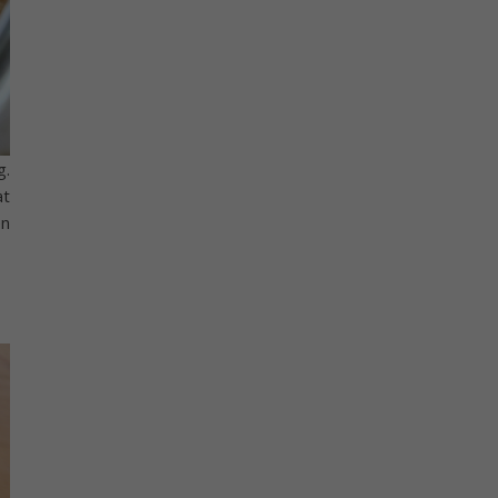
g.
at
en