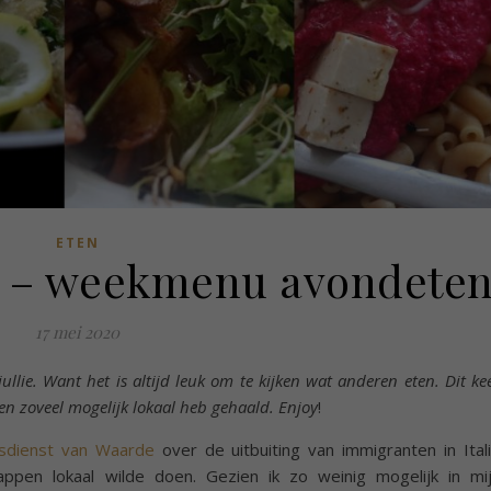
ETEN
4 – weekmenu avondete
17 mei 2020
llie. Want het is altijd leuk om te kijken wat anderen eten. Dit ke
n zoveel mogelijk lokaal heb gehaald.
Enjoy
!
gsdienst van Waarde
over de uitbuiting van immigranten in Ital
appen lokaal wilde doen. Gezien ik zo weinig mogelijk in mi