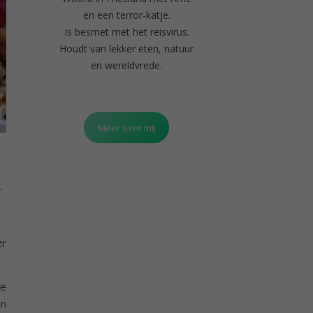
en een terror-katje.
Is besmet met het reisvirus.
Houdt van lekker eten, natuur
en wereldvrede.
Meer over mij
n
er
ië
jn