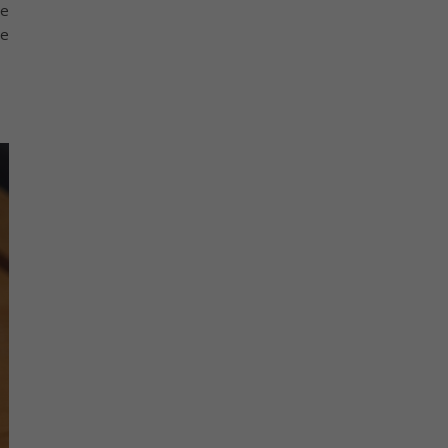
te
de