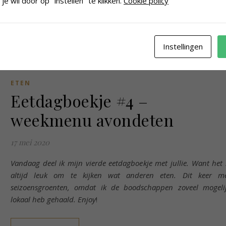
je wil door op "instellen" te klikken.
Cookie policy
LEES MEER
Instellingen
ETEN
Eetdagboekje #4 –
weekmenu avondeten
17 mei 2020
Vandaag deel ik mijn vierde eetdagboekje met jullie. Want het 
altijd leuk om te kijken wat anderen eten. Dit keer m
seizoensgroenten, omdat ik de boodschappen zoveel mogeli
lokaal heb gehaald.
Enjoy
!