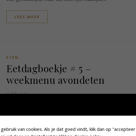
LEES MEER
ETEN
Eetdagboekje # 5 –
weekmenu avondeten
6 juli 2020
Vandaag deel ik weer een eetdagboekje met jullie. Ik heb al de he
tijd wat pijn, dus daarom wat snelle recepten deze week. Wanne
ik de foto’s terugkijk dan is het toch een gevarieerde we
geworden, fijn!
ebruik van cookies. Als je dat goed vindt, klik dan op "accepteer 