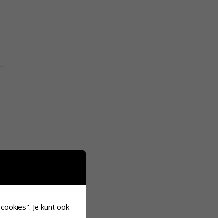
le
er
ek
cookies". Je kunt ook