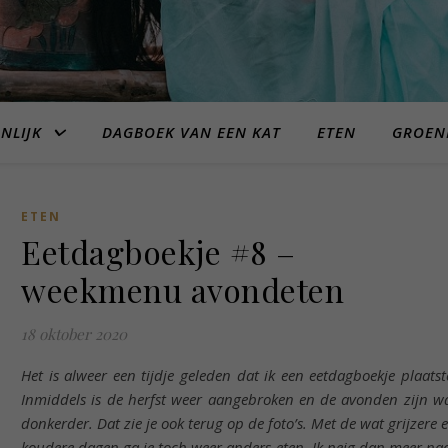
NLIJK
DAGBOEK VAN EEN KAT
ETEN
GROEN
ETEN
Eetdagboekje #8 –
weekmenu avondeten
18 oktober 2020
Het is alweer een tijdje geleden dat ik een eetdagboekje plaatst
Inmiddels is de herfst weer aangebroken en de avonden zijn w
donkerder. Dat zie je ook terug op de foto’s. Met de wat grijzere 
koudere dagen ga je toch weer anders eten. Ik neig dan meer na