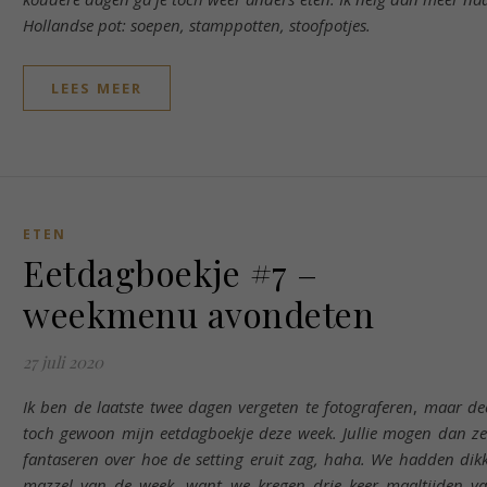
Hollandse pot: soepen, stamppotten, stoofpotjes.
LEES MEER
ETEN
Eetdagboekje #7 –
weekmenu avondeten
27 juli 2020
Ik ben de laatste twee dagen vergeten te fotograferen
,
maar de
toch gewoon mijn eetdagboekje deze week. Jullie mogen dan ze
fantaseren over hoe de setting eruit zag, haha. We hadden dik
mazzel van de week, want we kregen drie keer maaltijden v