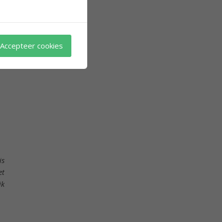
Accepteer cookies
is
et
jk