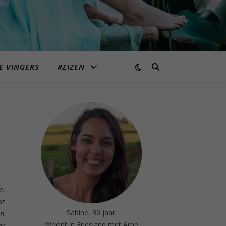
E VINGERS
REIZEN
e.
at
Sabine, 30 jaar.
en
Woont in Friesland met Arne
ar