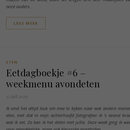
onze ouders.
LEES MEER
ETEN
Eetdagboekje #6 –
weekmenu avondeten
12 juli 2020
Ik vind het altijd leuk om mee te kijken naar wat andere mens
eten, met dat in mijn achterhoofd fotografeer ik ’s avond bra
wat ik eet. Zo kan ik het delen met jullie. Deze week ging ik we
voor gemakkelijke, maar ook kleurrijke maaltijden.