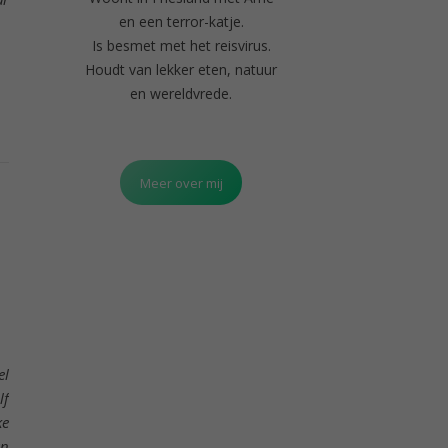
en een terror-katje.
Is besmet met het reisvirus.
Houdt van lekker eten, natuur
en wereldvrede.
Meer over mij
el
lf
ke
an