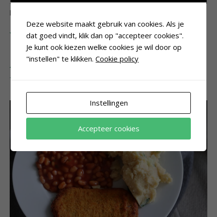
schoonmaken was wel even een priegelwerkje, maar ik had
het er absoluut voor over.
Deze website maakt gebruik van cookies. Als je
Vrijdag –
dat goed vindt, klik dan op "accepteer cookies".
Je kunt ook kiezen welke cookies je wil door op
Aardappelpuree met
"instellen" te klikken.
Cookie policy
bonen en groenteburger
Instellingen
Accepteer cookies