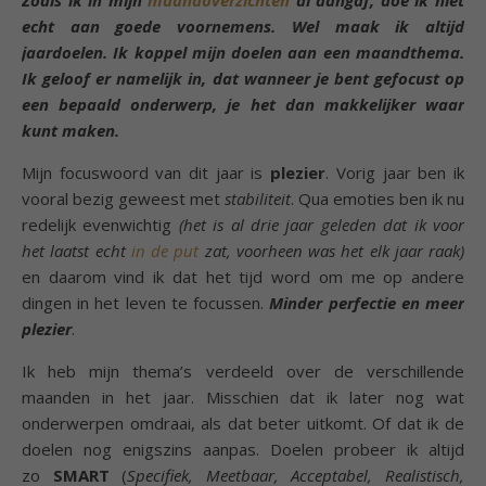
echt aan goede voornemens. Wel maak ik altijd
jaardoelen. Ik koppel mijn doelen aan een maandthema.
Ik geloof er namelijk in, dat wanneer je bent gefocust op
een bepaald onderwerp, je het dan makkelijker waar
kunt maken.
Mijn focuswoord van dit jaar is
plezier
. Vorig jaar ben ik
vooral bezig geweest met
stabiliteit
. Qua emoties ben ik nu
redelijk evenwichtig
(het is al drie jaar geleden dat ik voor
het laatst echt
in de put
zat, voorheen was het elk jaar raak)
en daarom vind ik dat het tijd word om me op andere
dingen in het leven te focussen.
Minder perfectie en meer
plezier
.
Ik heb mijn thema’s verdeeld over de verschillende
maanden in het jaar. Misschien dat ik later nog wat
onderwerpen omdraai, als dat beter uitkomt. Of dat ik de
doelen nog enigszins aanpas. Doelen probeer ik altijd
zo
SMART
(
Specifiek, Meetbaar, Acceptabel, Realistisch,