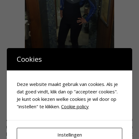
Cookies
Deze website maakt gebruik van cookies. Als je
dat goed vindt, klik dan op "accepteer cookies".
Je kunt ook kiezen welke cookies je wil door op
September: Varen
"instellen" te klikken.
Cookie policy
Al een paar jaar wil ik mijn vaarbewijs halen, maar ik ben
nog steeds niet begonnen. Het moet er nu maar eens van
komen. Het lijkt me tof om een maand te wijden aan het
Instellingen